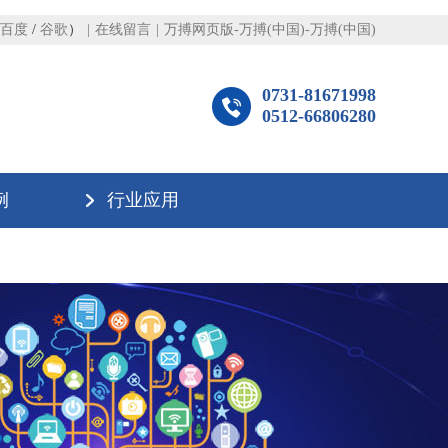
百度
/
谷歌
）
|
在线留言
|
万搏网页版-万搏(中国)-万搏(中国)
0731-81671998
0512-66806280
例
行业应用