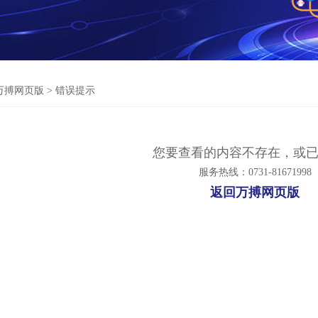
万搏网页版
> 错误提示
您要查看的内容不存在，或
服务热线：0731-81671998
返回万搏网页版