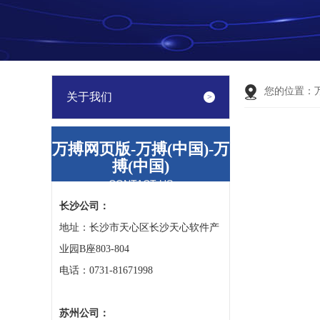
您的位置：
关于我们
万搏网页版-万搏(中国)-万
搏(中国)
CONTACT US
长沙公司：
地址：长沙市天心区长沙天心软件产
业园B座803-804
电话：0731-81671998
苏州公司：