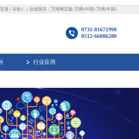
百度
/
谷歌
）
|
在线留言
|
万搏网页版-万搏(中国)-万搏(中国)
0731-81671998
0512-66806280
例
行业应用