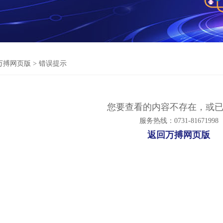
万搏网页版
> 错误提示
您要查看的内容不存在，或
服务热线：0731-81671998
返回万搏网页版