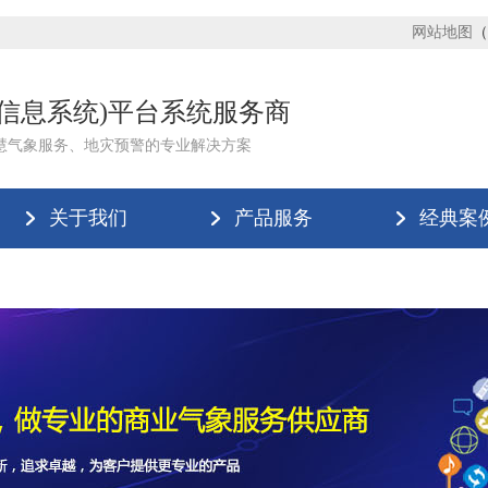
网站地图
（
理信息系统)平台系统服务商
慧气象服务、地灾预警的专业解决方案
关于我们
产品服务
经典案
中国)-万搏(中国)