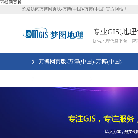
万搏网页版
欢迎访问万搏网页版-万搏(中国)-万搏(中国) 官方网站！
专业GIS(地
提供地理信息平台、智
万搏网页版-万搏(中国)-万搏(中国)
万搏网页版
万搏网页版-万搏(