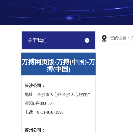
您的位置：
关于我们
万搏网页版-万搏(中国)-万
搏(中国)
CONTACT US
长沙公司：
地址：长沙市天心区长沙天心软件产
业园B座803-804
电话：0731-81671998
苏州公司：