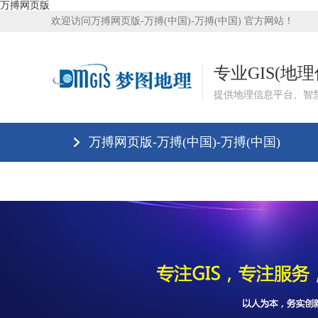
万搏网页版
欢迎访问万搏网页版-万搏(中国)-万搏(中国) 官方网站！
专业GIS(地
提供地理信息平台、智
万搏网页版-万搏(中国)-万搏(中国)
万搏网页版
万搏网页版-万搏(