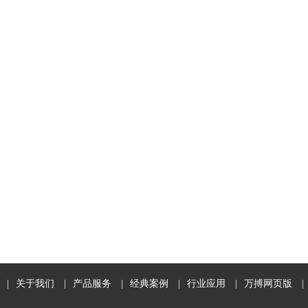
|
关于我们
|
产品服务
|
经典案例
|
行业应用
|
万搏网页版
|