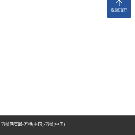
返回顶部
万搏网页版-万搏(中国)-万搏(中国)