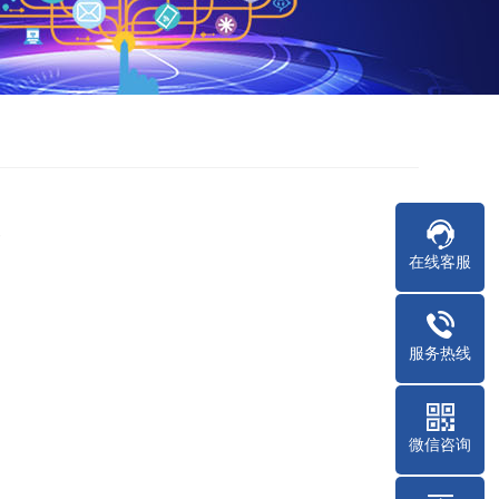
除
在线客服
服务热线
微信咨询