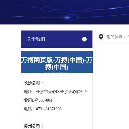
您的位置：
关于我们
万搏网页版-万搏(中国)-万
搏(中国)
CONTACT US
长沙公司：
地址：长沙市天心区长沙天心软件产
业园B座803-804
电话：0731-81671998
苏州公司：